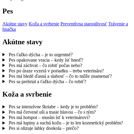
Pes
Akútne stavy
Koža a svrbenie
Preventívna starostlivosť
Trávenie a
hnačka
Akútne stavy
Pes ťažko dýcha – je to urgentné?
Pes opakovane vracia – kedy ísť hneď?
Pes má záchvat – čo robiť počas neho?
Pes po úraze vyzerá v poriadku – treba veterinára?
Pes má bledé ďasná a slabosť – čo to môže znamenať?
Pes sa prehrial a ťažko dýcha – čo robiť?
Koža a svrbenie
Pes sa intenzívne škriabe – kedy je to problém?
Pes má červené uši a trasie hlavou – čo s tým?
Pes má hotspot – musím ísť k veterinárovi?
Pes má lupiny a suchú kožu – je to len kozmetický problém?
Pes si olizuje labky dookola – prečo?