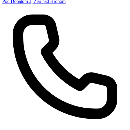
Pod Donátom 3, Žiar nad Hronom