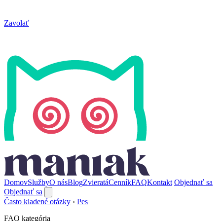
Zavolať
Domov
Služby
O nás
Blog
Zvieratá
Cenník
FAQ
Kontakt
Objednať sa
Objednať sa
Často kladené otázky
›
Pes
FAQ kategória