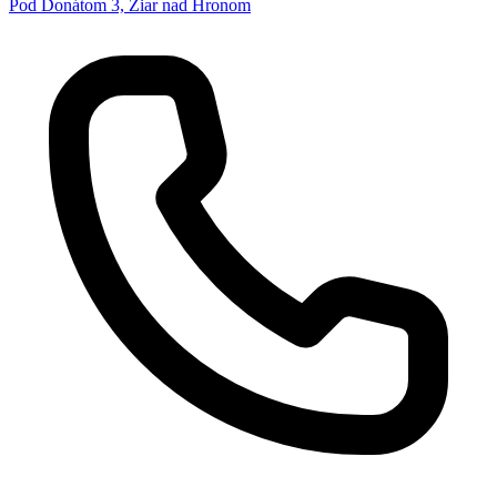
Pod Donátom 3, Žiar nad Hronom