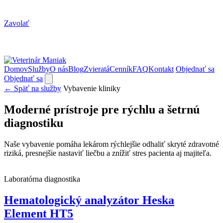
Zavolať
Domov
Služby
O nás
Blog
Zvieratá
Cenník
FAQ
Kontakt
Objednať sa
Objednať sa
← Späť na služby
Vybavenie kliniky
Moderné prístroje pre rýchlu a šetrnú
diagnostiku
Naše vybavenie pomáha lekárom rýchlejšie odhaliť skryté zdravotné
riziká, presnejšie nastaviť liečbu a znížiť stres pacienta aj majiteľa.
Laboratórna diagnostika
Hematologický analyzátor Heska
Element HT5