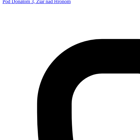
Pod Donátom 3, Žiar nad Hronom