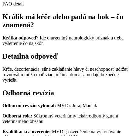
FAQ detail
Králik má kŕče alebo padá na bok – čo
znamená?
Krátka odpoveď:
Ide o urgentný neurologický príznak a treba
vyšetrenie čo najskôr.
Detailná odpoveď
Kŕče, dezorientácia, silné zakláňanie hlavy či neschopnosť udržať
rovnováhu môžu mať viac príčin a doma sa nedajú bezpečne
vyriešiť.
Odborná revízia
Odbornú revíziu vykonal:
MVDr. Juraj Maniak
Odborná rola:
Súkromný veterinárny lekár, odborný garant
veterinárneho obsahu
Kvalifikácia a overenie:
MVDr.; osvedčenie na vykonávanie