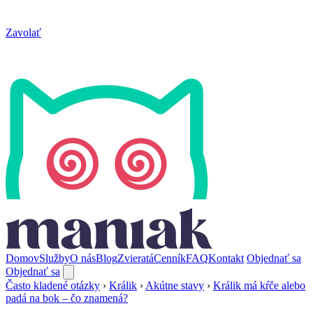
Zavolať
Domov
Služby
O nás
Blog
Zvieratá
Cenník
FAQ
Kontakt
Objednať sa
Objednať sa
Často kladené otázky
›
Králik
›
Akútne stavy
›
Králik má kŕče alebo
padá na bok – čo znamená?