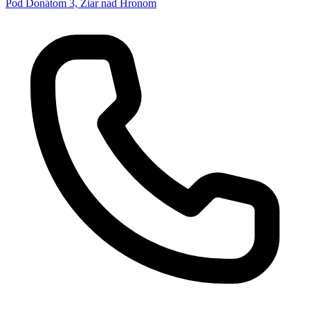
Pod Donátom 3, Žiar nad Hronom