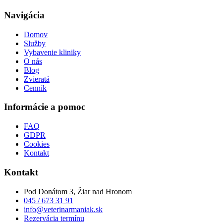
Navigácia
Domov
Služby
Vybavenie kliniky
O nás
Blog
Zvieratá
Cenník
Informácie a pomoc
FAQ
GDPR
Cookies
Kontakt
Kontakt
Pod Donátom 3, Žiar nad Hronom
045 / 673 31 91
info@veterinarmaniak.sk
Rezervácia termínu