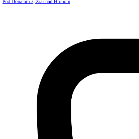
Pod Donátom 3, Žiar nad Hronom