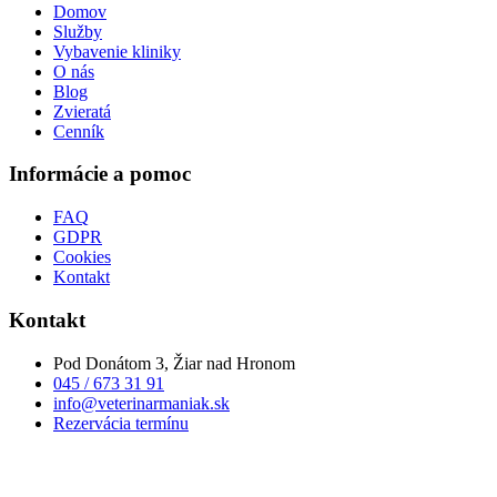
Domov
Služby
Vybavenie kliniky
O nás
Blog
Zvieratá
Cenník
Informácie a pomoc
FAQ
GDPR
Cookies
Kontakt
Kontakt
Pod Donátom 3, Žiar nad Hronom
045 / 673 31 91
info@veterinarmaniak.sk
Rezervácia termínu