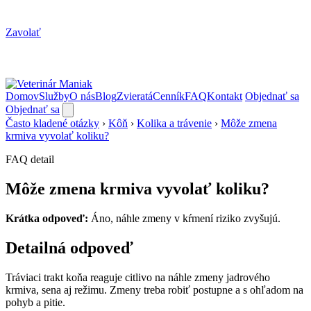
Zavolať
Domov
Služby
O nás
Blog
Zvieratá
Cenník
FAQ
Kontakt
Objednať sa
Objednať sa
Často kladené otázky
›
Kôň
›
Kolika a trávenie
›
Môže zmena
krmiva vyvolať koliku?
FAQ detail
Môže zmena krmiva vyvolať koliku?
Krátka odpoveď:
Áno, náhle zmeny v kŕmení riziko zvyšujú.
Detailná odpoveď
Tráviaci trakt koňa reaguje citlivo na náhle zmeny jadrového
krmiva, sena aj režimu. Zmeny treba robiť postupne a s ohľadom na
pohyb a pitie.