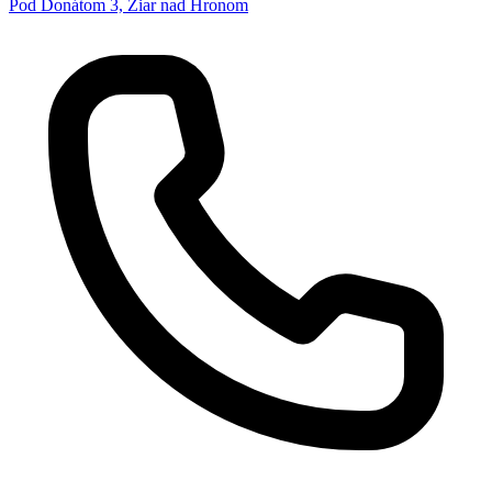
Pod Donátom 3, Žiar nad Hronom