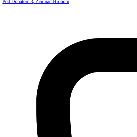
Pod Donátom 3, Žiar nad Hronom