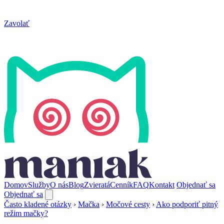
Zavolať
Domov
Služby
O nás
Blog
Zvieratá
Cenník
FAQ
Kontakt
Objednať sa
Objednať sa
Často kladené otázky
›
Mačka
›
Močové cesty
›
Ako podporiť pitný
režim mačky?