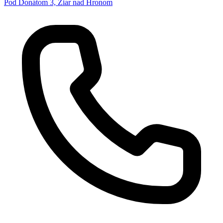
Pod Donátom 3, Žiar nad Hronom