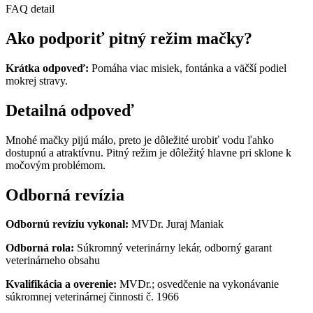
FAQ detail
Ako podporiť pitný režim mačky?
Krátka odpoveď:
Pomáha viac misiek, fontánka a väčší podiel
mokrej stravy.
Detailná odpoveď
Mnohé mačky pijú málo, preto je dôležité urobiť vodu ľahko
dostupnú a atraktívnu. Pitný režim je dôležitý hlavne pri sklone k
močovým problémom.
Odborná revízia
Odbornú revíziu vykonal:
MVDr. Juraj Maniak
Odborná rola:
Súkromný veterinárny lekár, odborný garant
veterinárneho obsahu
Kvalifikácia a overenie:
MVDr.; osvedčenie na vykonávanie
súkromnej veterinárnej činnosti č. 1966