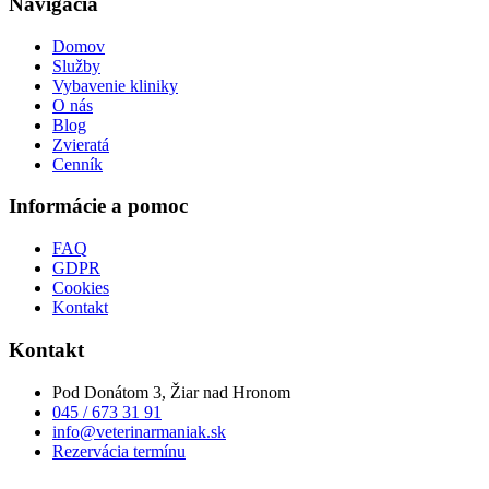
Navigácia
Domov
Služby
Vybavenie kliniky
O nás
Blog
Zvieratá
Cenník
Informácie a pomoc
FAQ
GDPR
Cookies
Kontakt
Kontakt
Pod Donátom 3, Žiar nad Hronom
045 / 673 31 91
info@veterinarmaniak.sk
Rezervácia termínu