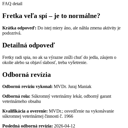
FAQ detail
Fretka veľa spí – je to normálne?
Krátka odpoveď:
Do istej miery áno, ale náhla zmena aktivity je
podozrivá.
Detailná odpoveď
Fretky radi spia, no ak sa výrazne zníži chuť do jedla, záujem o
okolie alebo sa objaví slabosť, treba vyšetrenie.
Odborná revízia
Odbornú revíziu vykonal:
MVDr. Juraj Maniak
Odborná rola:
Súkromný veterinárny lekár, odborný garant
veterinárneho obsahu
Kvalifikácia a overenie:
MVDr.; osvedčenie na vykonávanie
súkromnej veterinárnej činnosti č. 1966
Posledná odborná revízia:
2026-04-12