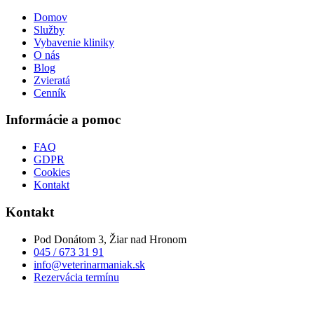
Domov
Služby
Vybavenie kliniky
O nás
Blog
Zvieratá
Cenník
Informácie a pomoc
FAQ
GDPR
Cookies
Kontakt
Kontakt
Pod Donátom 3, Žiar nad Hronom
045 / 673 31 91
info@veterinarmaniak.sk
Rezervácia termínu