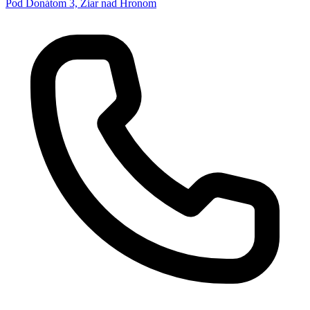
Pod Donátom 3, Žiar nad Hronom