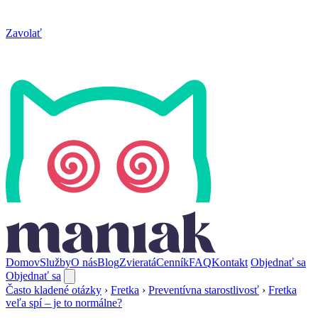
Zavolať
Domov
Služby
O nás
Blog
Zvieratá
Cenník
FAQ
Kontakt
Objednať sa
Objednať sa
Často kladené otázky
›
Fretka
›
Preventívna starostlivosť
›
Fretka
veľa spí – je to normálne?