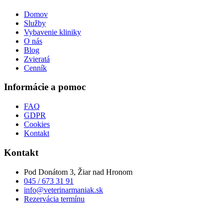
Domov
Služby
Vybavenie kliniky
O nás
Blog
Zvieratá
Cenník
Informácie a pomoc
FAQ
GDPR
Cookies
Kontakt
Kontakt
Pod Donátom 3, Žiar nad Hronom
045 / 673 31 91
info@veterinarmaniak.sk
Rezervácia termínu