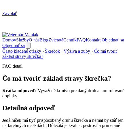
Zavolať
Domov
Služby
O nás
Blog
Zvieratá
Cenník
FAQ
Kontakt
Objednať sa
Objednať sa
Často kladené otázky
›
Škrečok
›
Výživa a zuby
›
Čo má tvoriť
základ stravy škrečka?
FAQ detail
Čo má tvoriť základ stravy škrečka?
Krátka odpoveď:
Vyvážené krmivo pre daný druh a kontrolované
doplnky.
Detailná odpoveď
Jedálniček má byť prispôsobený druhu škrečka a nemal by stáť len
na farebných maškrtách. Dôležitá je kvalita, pestrosť a primerané