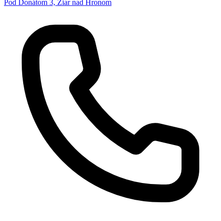
Pod Donátom 3, Žiar nad Hronom