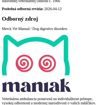
súkromnej veterinárnej činnosti č. 1966
Posledná odborná revízia:
2026-04-12
Odborný zdroj
Merck
Merck Vet Manual / Dog digestive disorders
Vet
Manual
/
Dog
digestive
disorders
Veterinárna ambulancia postavená na individuálnom prístupe,
vysokej odbornosti a modernej starostlivosti o vašich miláčikov.