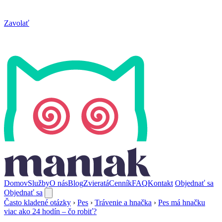
Zavolať
Domov
Služby
O nás
Blog
Zvieratá
Cenník
FAQ
Kontakt
Objednať sa
Objednať sa
Často kladené otázky
›
Pes
›
Trávenie a hnačka
›
Pes má hnačku
viac ako 24 hodín – čo robiť?