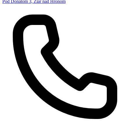
Pod Donátom 3, Žiar nad Hronom