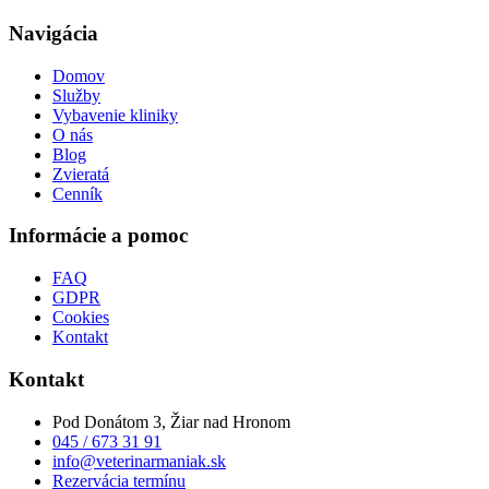
Navigácia
Domov
Služby
Vybavenie kliniky
O nás
Blog
Zvieratá
Cenník
Informácie a pomoc
FAQ
GDPR
Cookies
Kontakt
Kontakt
Pod Donátom 3, Žiar nad Hronom
045 / 673 31 91
info@veterinarmaniak.sk
Rezervácia termínu