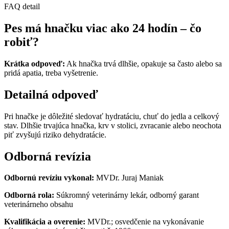
FAQ detail
Pes má hnačku viac ako 24 hodín – čo
robiť?
Krátka odpoveď:
Ak hnačka trvá dlhšie, opakuje sa často alebo sa
pridá apatia, treba vyšetrenie.
Detailná odpoveď
Pri hnačke je dôležité sledovať hydratáciu, chuť do jedla a celkový
stav. Dlhšie trvajúca hnačka, krv v stolici, zvracanie alebo neochota
piť zvyšujú riziko dehydratácie.
Odborná revízia
Odbornú revíziu vykonal:
MVDr. Juraj Maniak
Odborná rola:
Súkromný veterinárny lekár, odborný garant
veterinárneho obsahu
Kvalifikácia a overenie:
MVDr.; osvedčenie na vykonávanie